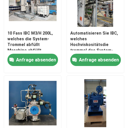
10 Fass IBC M3/H 200L,
Automatisieren Sie IBC,
welches die System-
welches
Trommel abfüllt
Hochviskositätsdie
Maschine abfüllt
trommel des System-
DDU abfüllt, die System
Anfrage absenden
Anfrage absenden
abfüllt