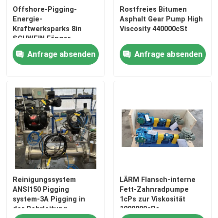
Offshore-Pigging-
Rostfreies Bitumen
Energie-
Asphalt Gear Pump High
Kraftwerksparks 8in
Viscosity 440000cSt
SCHWEIN Fänger
Anfrage absenden
Anfrage absenden
Reinigungssystem
LÄRM Flansch-interne
ANSI150 Pigging
Fett-Zahnradpumpe
system-3A Pigging in
1cPs zur Viskosität
der Rohrleitung
1000000cPs