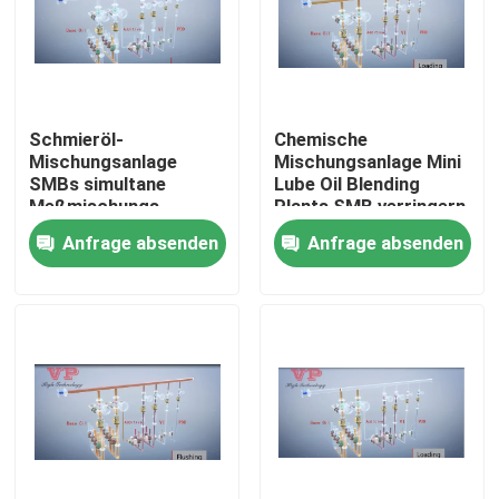
Über uns
Fabrik-Ausflug
Schmieröl-
Chemische
Mischungsanlage
Mischungsanlage Mini
SMBs simultane
Lube Oil Blending
Qualitätskontrolle
Meßmischungs
Plants SMB verringern
Investition
Anfrage absenden
Anfrage absenden
Treten Sie mit uns in Verbindung
Nachrichten
Fälle
Fordern Sie ein Zitat