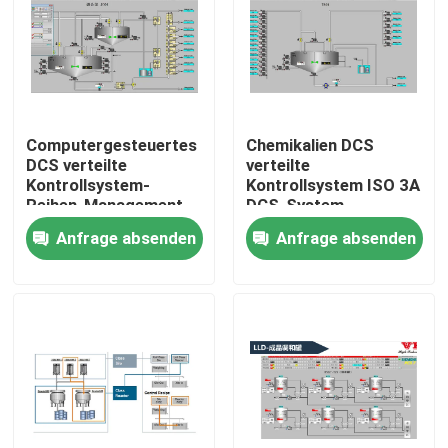
Über uns
Fabrik-Ausflug
Computergesteuertes
Chemikalien DCS
DCS verteilte
verteilte
Qualitätskontrolle
Kontrollsystem-
Kontrollsystem ISO 3A
Reihen-Management
DCS-System
DCS PLC-Systeme
Anfrage absenden
Anfrage absenden
Treten Sie mit uns in Verbindung
Nachrichten
Fälle
Fordern Sie ein Zitat