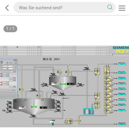
1
/
1